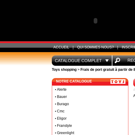
ACCUEIL
|
QUI SOMMES NOUS?
|
INSCRI
RE
CATALOGUE COMPLET
Toys shopping
>
Frais de port gratuit à partir de
NOTRE CATALOGUE
Alerte
A
Bauer
Burago
Cmc
Eligor
Franstyle
Greenlight