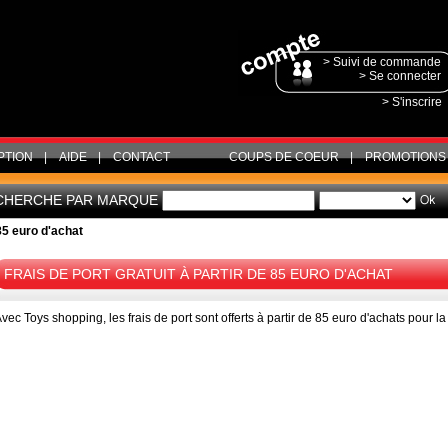
> Suivi de commande
> Se connecter
> S'inscrire
PTION
|
AIDE
|
CONTACT
COUPS DE COEUR
|
PROMOTIONS
CHERCHE PAR MARQUE
 85 euro d'achat
FRAIS DE PORT GRATUIT À PARTIR DE 85 EURO D'ACHAT
vec Toys shopping, les frais de port sont offerts à partir de 85 euro d'achats pour l