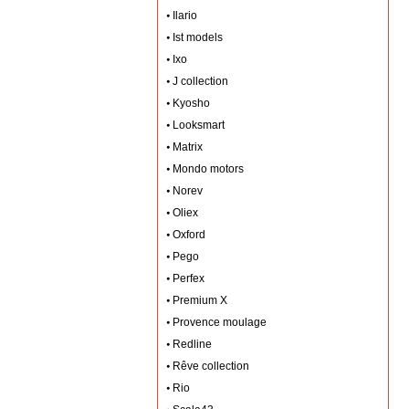
Ilario
Ist models
Ixo
J collection
Kyosho
Looksmart
Matrix
Mondo motors
Norev
Oliex
Oxford
Pego
Perfex
Premium X
Provence moulage
Redline
Rêve collection
Rio