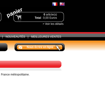
0
article(s)
Total
: 0,00 Euros
> Voir les détails
|
NOUVEAUTÉS
|
MEILLEURES VENTES
Nous écrire en ligne
a France métropolitaine.