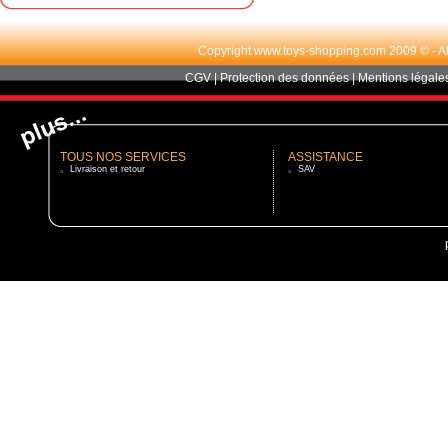
Copyright www.toys-shopping.com 2009 © - All r
CGV
|
Protection des données
|
Mentions légale
TOUS NOS SERVICES
ASSISTANCE
Livraison et retour
SAV