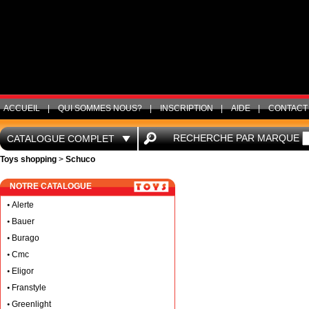
ACCUEIL
|
QUI SOMMES NOUS?
|
INSCRIPTION
|
AIDE
|
CONTACT
RECHERCHE PAR MARQUE
CATALOGUE COMPLET
Toys shopping
>
Schuco
NOTRE CATALOGUE
Alerte
Bauer
Burago
Cmc
Eligor
Franstyle
Greenlight