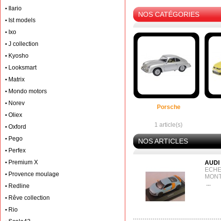
Ilario
NOS CATÉGORIES
Ist models
Ixo
J collection
Kyosho
Looksmart
Matrix
Mondo motors
Norev
Porsche
Oliex
1 article(s)
Oxford
Pego
NOS ARTICLES
Perfex
Premium X
AUDI
ECHEL
Provence moulage
MONT
...
Redline
Rêve collection
Rio