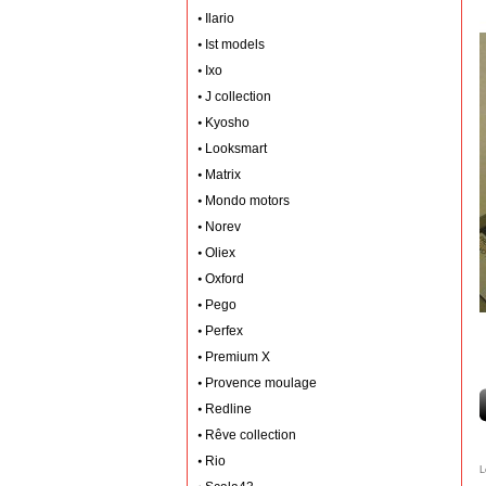
Ilario
Ist models
Ixo
J collection
Kyosho
Looksmart
Matrix
Mondo motors
Norev
Oliex
Oxford
Pego
Perfex
Premium X
Provence moulage
Redline
Rêve collection
Rio
L