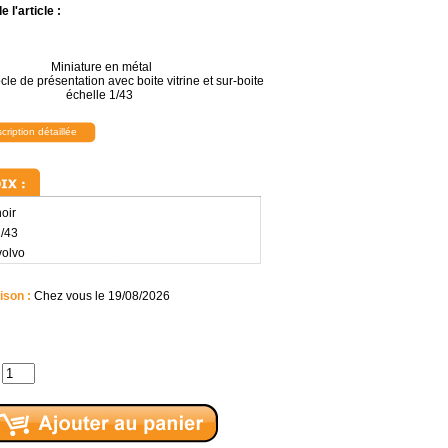
 l'article :
Miniature en métal
ocle de présentation avec boite vitrine et sur-boite
échelle 1/43
scription détaillée
noir
/43
volvo
ison :
Chez vous le 19/08/2026
: