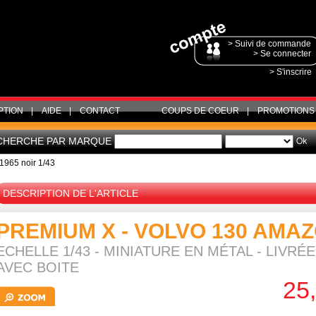
> Suivi de commande
> Se connecter
> S'inscrire
PTION
|
AIDE
|
CONTACT
COUPS DE COEUR
|
PROMOTIONS
CHERCHE PAR MARQUE
1965 noir 1/43
DESCRIPTION DE L'ARTICLE
PREMIUM X - VOLVO 130 AMAZO
ECHELLE 1/43 - MINIATURE EN MÉTAL - LIVR
AVEC BOITE