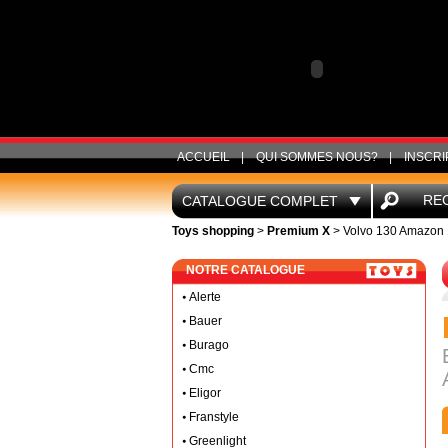
ACCUEIL
|
QUI SOMMES NOUS?
|
INSCRI
RE
CATALOGUE COMPLET
Toys shopping
>
Premium X
> Volvo 130 Amazon 
NOTRE CATALOGUE
Alerte
Bauer
Burago
Cmc
Eligor
Franstyle
Greenlight