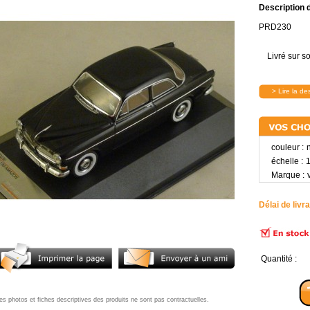
Description de
PRD230
Livré sur s
> Lire la de
couleur :
échelle :
1
Marque :
Délai de livra
Quantité 
es photos et fiches descriptives des produits ne sont pas contractuelles.