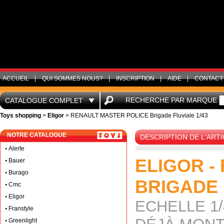
ACCUEIL
|
QUI SOMMES NOUS?
|
INSCRIPTION
|
AIDE
|
CONTACT
RECHERCHE PAR MARQUE
CATALOGUE COMPLET
Toys shopping
>
Eligor
> RENAULT MASTER POLICE Brigade Fluviale 1/43
NOTRE CATALOGUE
DESCRIPTION DE L'ARTI
Alerte
ELIGOR -
Bauer
Burago
BRIGADE 
Cmc
Eligor
ECHELLE 1/
Franstyle
Greenlight