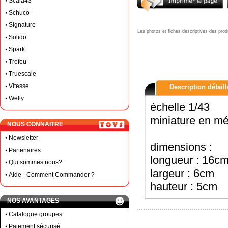
Scala43
Schuco
Signature
Les photos et fiches descriptives des prod
Solido
Spark
Trofeu
Truescale
Vitesse
Description détail
Welly
échelle 1/43
miniature en mé
NOUS CONNAITRE
Newsletter
dimensions :
Partenaires
longueur : 16c
Qui sommes nous?
largeur : 6cm
Aide - Comment Commander ?
hauteur : 5cm
NOS AVANTAGES
Catalogue groupes
Paiement sécurisé