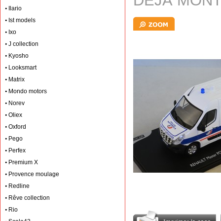
DÉJÀ MONT
Ilario
Ist models
Ixo
J collection
Kyosho
Looksmart
Matrix
Mondo motors
Norev
Oliex
Oxford
Pego
Perfex
Premium X
Provence moulage
Redline
Rêve collection
Rio