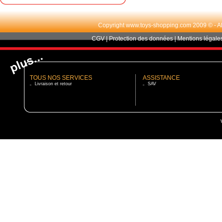
Copyright www.toys-shopping.com 2009 © - All r
CGV
|
Protection des données
|
Mentions légale
TOUS NOS SERVICES
ASSISTANCE
Livraison et retour
SAV