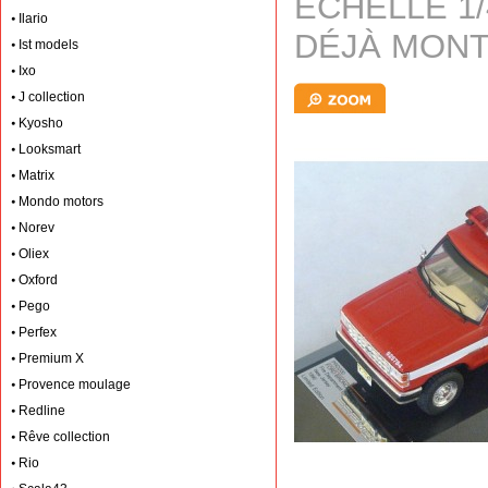
ECHELLE 1/
Ilario
DÉJÀ MONT
Ist models
Ixo
J collection
Kyosho
Looksmart
Matrix
Mondo motors
Norev
Oliex
Oxford
Pego
Perfex
Premium X
Provence moulage
Redline
Rêve collection
Rio