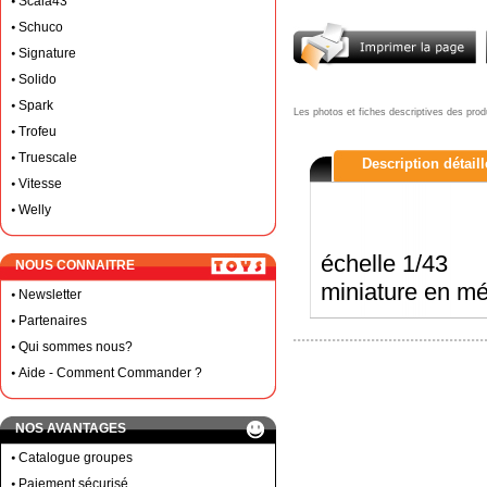
Scala43
Schuco
Signature
Solido
Spark
Les photos et fiches descriptives des prod
Trofeu
Truescale
Description détail
Vitesse
Welly
échelle 1/43
NOUS CONNAITRE
miniature en mé
Newsletter
Partenaires
Qui sommes nous?
Aide - Comment Commander ?
NOS AVANTAGES
Catalogue groupes
Paiement sécurisé