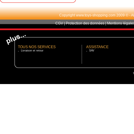
Copyright www.toys-shopping.com 2009 © - All r
CGV
|
Protection des données
|
Mentions légale
TOUS NOS SERVICES
ASSISTANCE
Livraison et retour
SAV