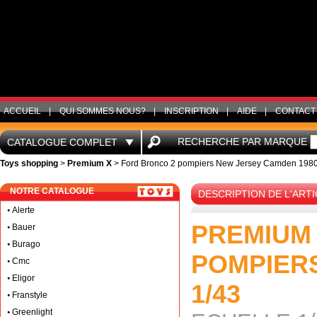
ACCUEIL
|
QUI SOMMES NOUS?
|
INSCRIPTION
|
AIDE
|
CONTACT
RECHERCHE PAR MARQUE
CATALOGUE COMPLET
Toys shopping
>
Premium X
> Ford Bronco 2 pompiers New Jersey Camden 1980
NOTRE CATALOGUE
DESCRIPTION DE L'ARTI
Alerte
PREMIUM 
Bauer
Burago
POMPIER
Cmc
Eligor
1/43
Franstyle
Greenlight